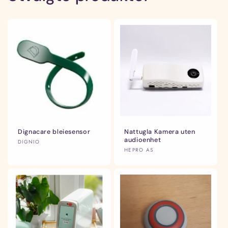
Dignacare bleiesensor
Nattugla Kamera uten
audioenhet
Selger:
DIGNIO
Selger:
HEPRO AS