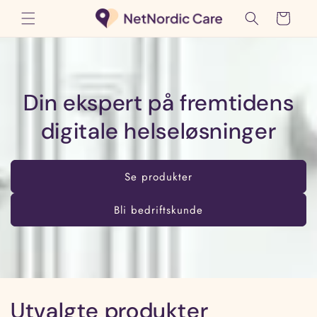
Gå
videre til
Handlekurv
innholdet
Din ekspert på fremtidens
digitale helseløsninger
Se produkter
Bli bedriftskunde
Utvalgte produkter