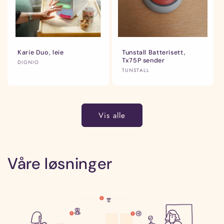
Karie Duo, leie
Tunstall Batterisett,
Tx75P sender
Selger:
DIGNIO
Selger:
TUNSTALL
Vis alle
Våre løsninger